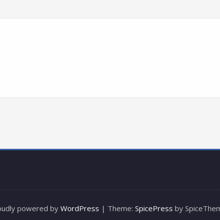
oudly powered by
WordPress
| Theme:
SpicePress
by SpiceThe