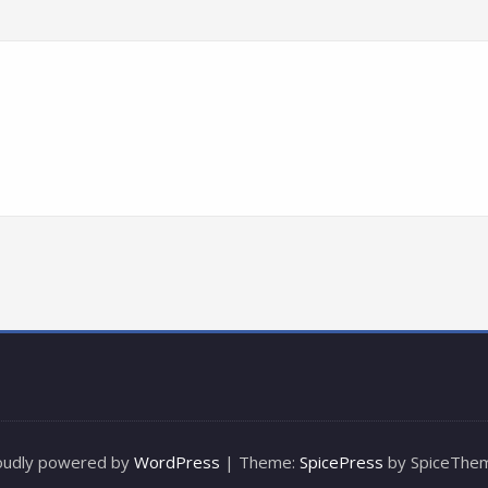
oudly powered by
WordPress
| Theme:
SpicePress
by SpiceThe